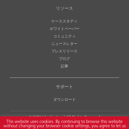
リソース
ケーススタディ
ホワイトペーパー
コミュニティ
ニュースレター
プレスリリース
ブログ
記事
サポート
ダウンロード
© 2026
Identiv, Inc.
| All Rights Reserved
This website uses cookies. By continuing to browse this website
Legal Notice
Copyright & Intellectual Property Policy
without changing your browser cookie settings, you agree to let us