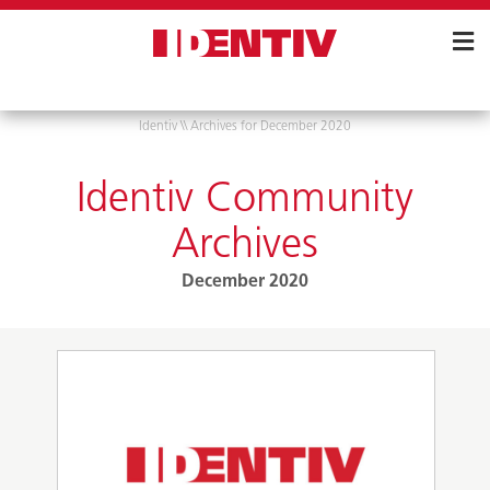
Skip
Navigation
Identiv
\\
Archives for December 2020
Identiv Community
Archives
December 2020