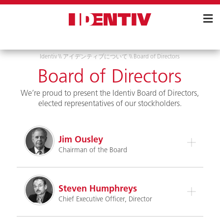
Skip
Navigation
Identiv
\\
アイデンティブについて
\\
Board of Directors
Board of Directors
We’re proud to present the Identiv Board of Directors,
elected representatives of our stockholders.
Jim Ousley
Chairman of the Board
Steven Humphreys
Chief Executive Officer, Director