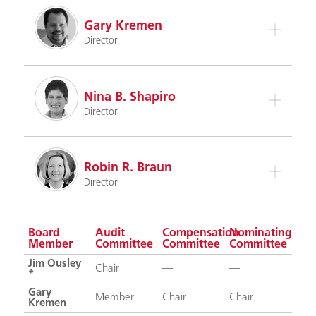
Gary Kremen
Director
Nina B. Shapiro
Director
Robin R. Braun
Director
Board
Audit
Compensation
Nominating
Member
Committee
Committee
Committee
Jim Ousley
Chair
—
—
*
Gary
Member
Chair
Chair
Kremen